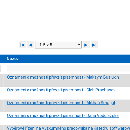
|◀
◀
▶
▶|
Název
Oznámení o možnosti převzít písemnost - Maksym Busiukin
Oznámení o možnosti převzít písemnost - Gleb Prachanov
Oznámení o možnosti převzít písemnost - Alikhan Smagul
Oznámení o možnosti převzít písemnost - Dana Vodolazska
Výběrové řízení na Výzkumného pracovníka na Katedru softwarov