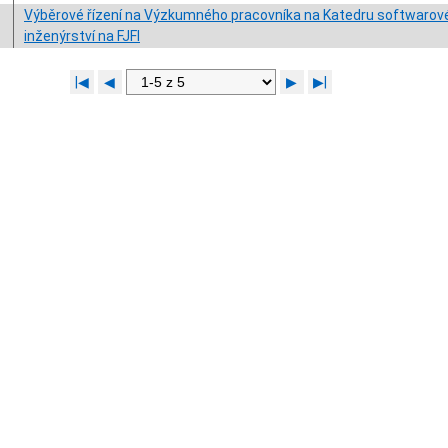
Výběrové řízení na Výzkumného pracovníka na Katedru softwarov
inženýrství na FJFI
|◀
◀
▶
▶|