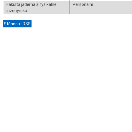
Fakulta jaderná a fyzikálně
Personální
inženýrská
Stáhnout RSS