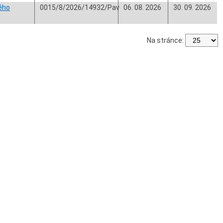
ého
0015/8/2026/14932/Pav
06. 08. 2026
30. 09. 2026
Na stránce: