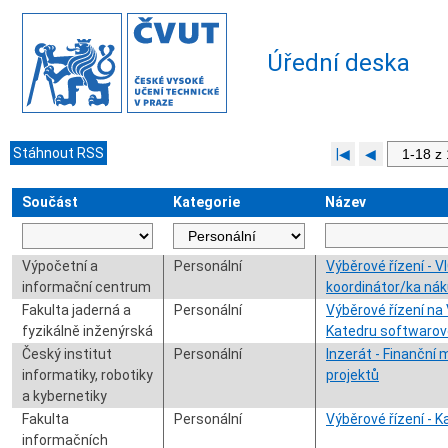
Úřední deska
Stáhnout RSS
|◀
◀
Součást
Kategorie
Název
Výpočetní a
Personální
Výběrové řízení - V
informační centrum
koordinátor/ka nák
Fakulta jaderná a
Personální
Výběrové řízení n
fyzikálně inženýrská
Katedru softwarové
Český institut
Personální
Inzerát - Finanční
informatiky, robotiky
projektů
a kybernetiky
Fakulta
Personální
Výběrové řízení - 
informačních