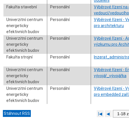
oddělení
Fakulta stavební
Personální
Výběrové řízení na
vedoucí/vedoucíh
Univerzitní centrum
Personální
Výběrové řízení - 
energeticky
pro architekturu
efektivních budov
Univerzitní centrum
Personální
Výběrové řízení - 
energeticky
výzkumu pro Archit
efektivních budov
Fakulta strojní
Personální
Inzerat_administ
Univerzitní centrum
Personální
Výběrové řízení -
energeticky
vývojář_vývojářka
efektivních budov
Univerzitní centrum
Personální
Výběrové řízení - 
energeticky
pro embedded zaří
efektivních budov
Stáhnout RSS
|◀
◀