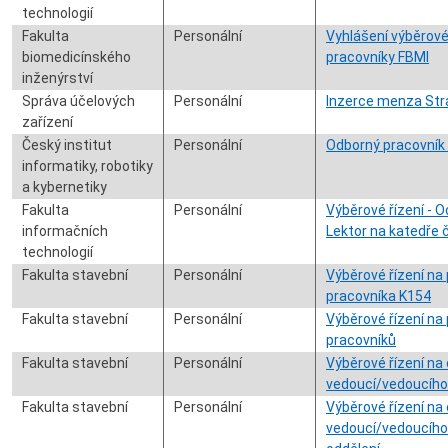
technologií
Fakulta
Personální
Vyhlášení výběrové
biomedicínského
pracovníky FBMI
inženýrství
Správa účelových
Personální
Inzerce menza Str
zařízení
Český institut
Personální
Odborný pracovník
informatiky, robotiky
a kybernetiky
Fakulta
Personální
Výběrové řízení - O
informačních
Lektor na katedře 
technologií
Fakulta stavební
Personální
Výběrové řízení na
pracovníka K154
Fakulta stavební
Personální
Výběrové řízení n
pracovníků
Fakulta stavební
Personální
Výběrové řízení na
vedoucí/vedoucího
Fakulta stavební
Personální
Výběrové řízení na
vedoucí/vedoucího